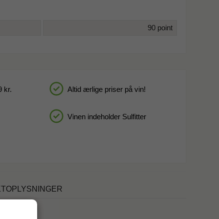
90 point
 kr.
Altid ærlige priser på vin!
Vinen indeholder Sulfitter
TOPLYSNINGER