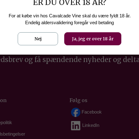
ER DU OVER 18 ÅR?
Weingut Cas
For at købe vin hos Cavalcade Vine skal du være fyldt 18 år.
Endelig aldersvalidering foregår ved betaling
Nej
Ja, jeg er over 18 år
edsbrev og få spændende nyheder og delta
ion
Følg os
s
Facebook
politik
LinkedIn
sbetingelser