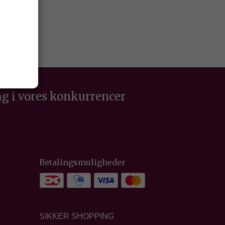
pari
g i vores konkurrencer
Betalingsmuligheder
SIKKER SHOPPING