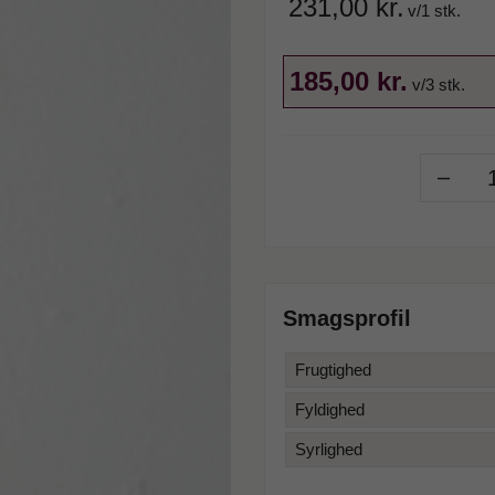
231,00 kr.
v/1 stk.
185,00 kr.
v/3 stk.
-
Smagsprofil
Frugtighed
Fyldighed
Syrlighed