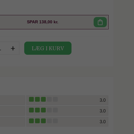
SPAR
shopping_bag
SPAR
138,00 kr.
+
LÆG I KURV
3.0
3.0
3.0