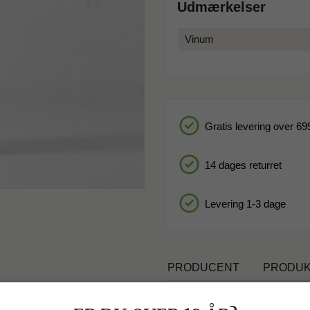
Udmærkelser
Vinum
Gratis levering over 699
14 dages returret
Levering 1-3 dage
PRODUCENT
PRODUK