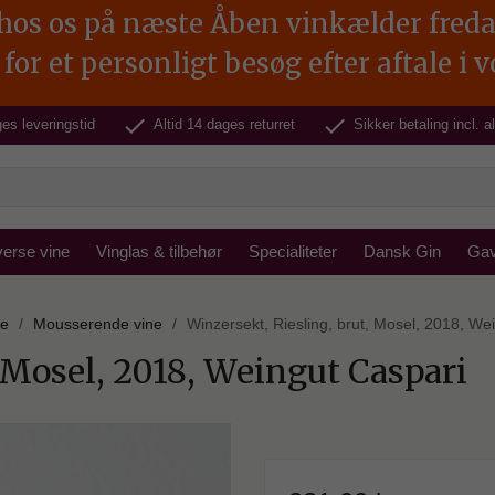
s os på næste Åben vinkælder fredag d.
for et personligt besøg efter aftale i 
check
check
es leveringstid
Altid 14 dages returret
Sikker betaling incl. 
verse vine
Vinglas & tilbehør
Specialiteter
Dansk Gin
Gav
ne
Mousserende vine
Winzersekt, Riesling, brut, Mosel, 2018, We
 Mosel, 2018, Weingut Caspari