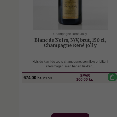
Champagne René Jolly
Blanc de Noirs, N/V, brut, 150 cl,
Champagne René Jolly
Hvis du kan lide ægte champagne, som ikke er bitter i
eftersmagen, men har en lækker,...
SPAR
shopping_bag
674,00 kr.
v/1 stk.
100,00 kr.