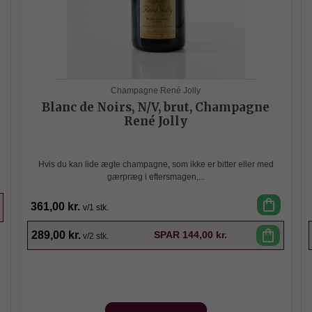
Champagne René Jolly
Blanc de Noirs, N/V, brut, Champagne
René Jolly
Hvis du kan lide ægte champagne, som ikke er bitter eller med
gærpræg i eftersmagen,...
shopping_bag
361,00 kr.
v/1 stk.
SPAR
shopping_bag
289,00 kr.
SPAR
144,00 kr.
v/2 stk.