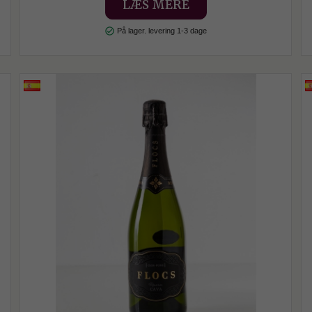
LÆS MERE
check_circle
På lager. levering 1-3 dage