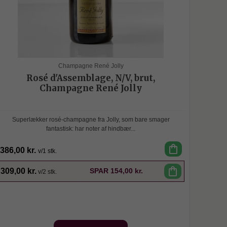
Champagne René Jolly
Rosé d'Assemblage, N/V, brut,
Champagne René Jolly
Superlækker rosé-champagne fra Jolly, som bare smager
fantastisk: har noter af hindbær...
shopping_bag
386,00 kr.
v/1 stk.
SPAR
shopping_bag
309,00 kr.
SPAR
154,00 kr.
v/2 stk.