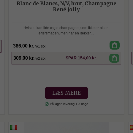
Blanc de Blancs, N/V, brut, Champagne
René Jolly
Hvis du kan lide ægte champagne, som ikke er bitter i
eftersmagen, men har en lækker,...
shopping_bag
386,00 kr.
v/1 stk.
SPAR
shopping_bag
309,00 kr.
SPAR
154,00 kr.
v/2 stk.
LÆS MERE
check_circle
På lager. levering 1-3 dage