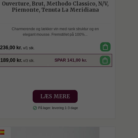
Ouverture, Brut, Methodo Classico, N/V,
Piemonte, Tenuta La Meridiana
Charmerende og lækker vin med rank struktur og en
elegant mousse. Fremstillet på 100%...
shopping_bag
236,00 kr.
v/1 stk.
SPAR
shopping_bag
189,00 kr.
SPAR
141,00 kr.
v/3 stk.
LÆS MERE
check_circle
På lager. levering 1-3 dage