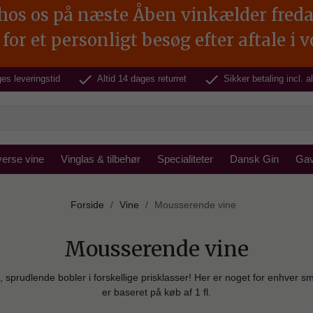
s os på næste Åben vinkælder fredag d.
for et personligt besøg efter aftale i 
check
check
es leveringstid
Altid 14 dages returret
Sikker betaling incl. 
verse vine
Vinglas & tilbehør
Specialiteter
Dansk Gin
Gav
Forside
Vine
Mousserende vine
Mousserende vine
, sprudlende bobler i forskellige prisklasser! Her er noget for enhver sm
er baseret på køb af 1 fl.