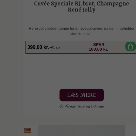
Cuvée Speciale RJ, brut, Champagne
René Jolly
René Jolly kalder denne for en specialcuvée, da den indeholder
vine fra hhv....
SPAR
shopping_bag
399,00 kr.
v/1 stk.
100,00 kr.
LÆS MERE
check_circle
På lager. levering 1-3 dage