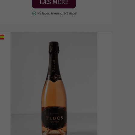
LÆS MERE
check_circle
På lager. levering 1-3 dage