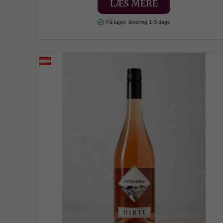
LÆS MERE
check_circle
På lager. levering 1-3 dage