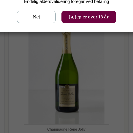
Endelig aldersvalidering foregår ved betaling
Nej
Ja, jeg er over 18 år
Champagne René Jolly