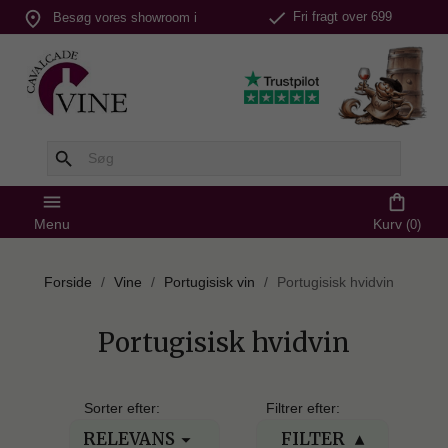
check
place
Fri fragt over 699
Besøg vores showroom i
kr.
Silkeborg
search
menu
shopping_bag
Menu
Kurv
(0)
Forside
Vine
Portugisisk vin
Portugisisk hvidvin
Portugisisk hvidvin
Sorter efter:
Filtrer efter:
RELEVANS
FILTER
