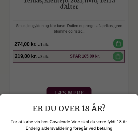
Telhas, Alentejo, 2021, hvid, Terra
d'Alter
Smuk, let gylden og klar farve. Duften er præget af aprikos, grøn
blomme og ristet...
shopping_bag
274,00 kr.
v/1 stk.
SPAR
shopping_bag
219,00 kr.
SPAR
165,00 kr.
v/3 stk.
LÆS MERE
check_circle
På lager. levering 1-3 dage
ER DU OVER 18 ÅR?
For at købe vin hos Cavalcade Vine skal du være fyldt 18 år.
Endelig aldersvalidering foregår ved betaling