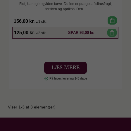
Flot, klar og letgylden farve. Duften er præget af citrusfrugt,
fersken og aprikos. Den...
shopping_bag
156,00 kr.
v/1 stk.
SPAR
shopping_bag
125,00 kr.
SPAR
93,00 kr.
v/3 stk.
LÆS MERE
check_circle
På lager. levering 1-3 dage
Viser 1-3 af 3 element(er)