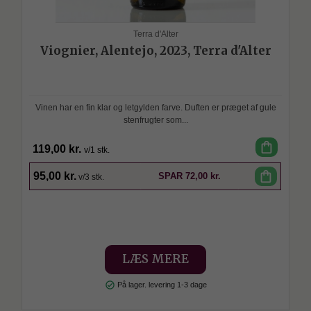
Terra d'Alter
Viognier, Alentejo, 2023, Terra d'Alter
Vinen har en fin klar og letgylden farve. Duften er præget af gule
stenfrugter som...
shopping_bag
119,00 kr.
v/1 stk.
SPAR
shopping_bag
95,00 kr.
SPAR
72,00 kr.
v/3 stk.
LÆS MERE
check_circle
På lager. levering 1-3 dage