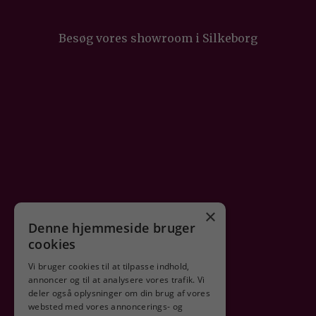
Besøg vores showroom i Silkeborg
×
Denne hjemmeside bruger
cookies
Vi bruger cookies til at tilpasse indhold,
annoncer og til at analysere vores trafik. Vi
deler også oplysninger om din brug af vores
Sikker shopping
websted med vores annoncerings- og