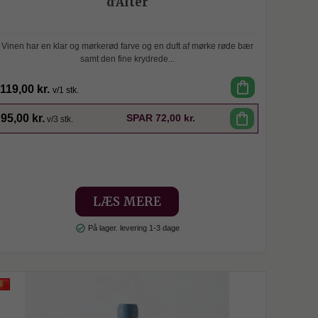
d'Alter
Vinen har en klar og mørkerød farve og en duft af mørke røde bær
samt den fine krydrede...
shopping_bag
119,00 kr.
v/1 stk.
SPAR
shopping_bag
95,00 kr.
SPAR
72,00 kr.
v/3 stk.
LÆS MERE
check_circle
På lager. levering 1-3 dage