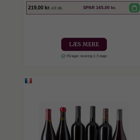
shopping_bag
219,00 kr.
SPAR
165,00 kr.
v/3 stk.
LÆS MERE
check_circle
På lager. levering 1-3 dage