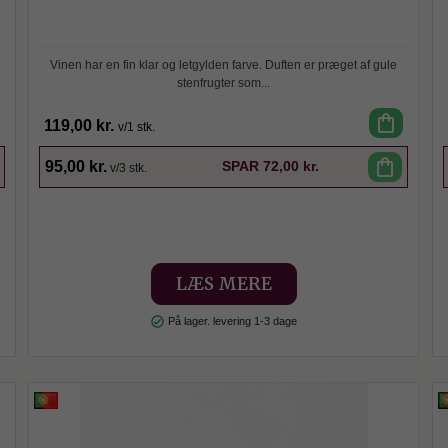
Vinen har en fin klar og letgylden farve. Duften er præget af gule
stenfrugter som...
shopping_bag
119,00 kr.
v/1 stk.
SPAR
shopping_bag
95,00 kr.
SPAR
72,00 kr.
v/3 stk.
LÆS MERE
check_circle
På lager. levering 1-3 dage