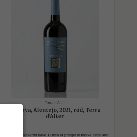
Terra d'Alter
Reserva, Alentejo, 2021, rød, Terra
d'Alter
Flot, klar og mørkerød farve. Duften er præget af mørke, røde bær