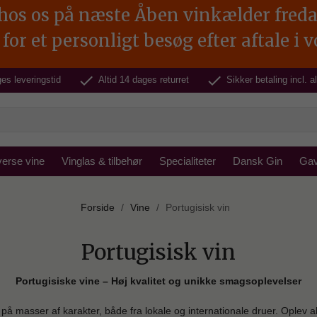
s os på næste Åben vinkælder fredag d.
for et personligt besøg efter aftale i 
check
check
es leveringstid
Altid 14 dages returret
Sikker betaling incl. 
verse vine
Vinglas & tilbehør
Specialiteter
Dansk Gin
Gav
Forside
Vine
Portugisisk vin
Portugisisk vin
Portugisiske vine – Høj kvalitet og unikke smagsoplevelser
på masser af karakter, både fra lokale og internationale druer. Oplev alt 