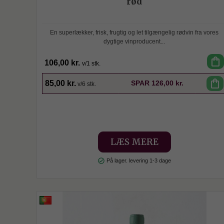
rød
En superlækker, frisk, frugtig og let tilgængelig rødvin fra vores
dygtige vinproducent...
shopping_bag
106,00 kr.
v/1 stk.
SPAR
shopping_bag
85,00 kr.
SPAR
126,00 kr.
v/6 stk.
LÆS MERE
check_circle
På lager. levering 1-3 dage