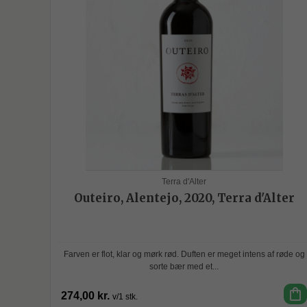
Terra d'Alter
Outeiro, Alentejo, 2020, Terra d'Alter
Farven er flot, klar og mørk rød. Duften er meget intens af røde og
sorte bær med et...
shopping_bag
274,00 kr.
v/1 stk.
SPAR