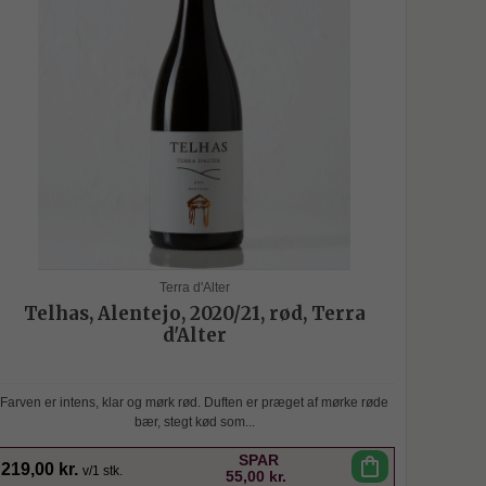
Terra d'Alter
Telhas, Alentejo, 2020/21, rød, Terra
d'Alter
Farven er intens, klar og mørk rød. Duften er præget af mørke røde
bær, stegt kød som...
SPAR
shopping_bag
219,00 kr.
v/1 stk.
55,00 kr.