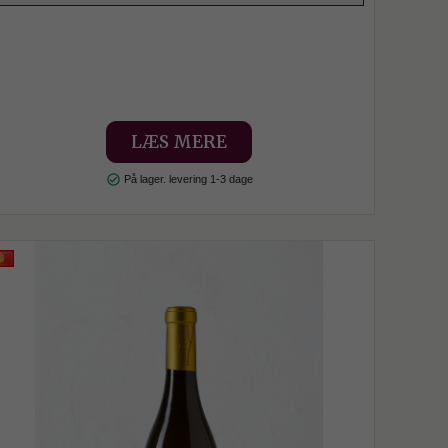
LÆS MERE
check_circle
På lager. levering 1-3 dage