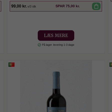
shopping_bag
99,00 kr.
SPAR
75,00 kr.
v/3 stk.
LÆS MERE
check_circle
På lager. levering 1-3 dage