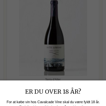
Terra d'Alter
Sete Linhas, Alentejo, 2018, Terra
d'Alter
ER DU OVER 18 ÅR?
For at købe vin hos Cavalcade Vine skal du være fyldt 18 år.
n
Farven er klar, mørk rød og intens. Duften er præget af modne