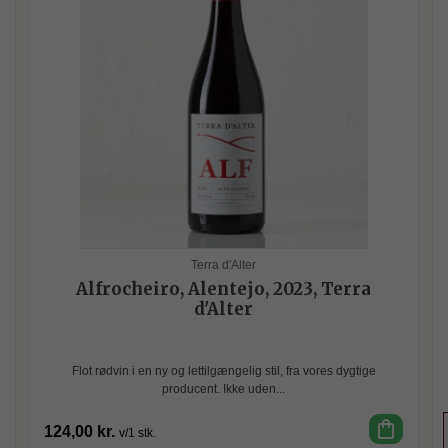
Terra d'Alter
Alfrocheiro, Alentejo, 2023, Terra
d'Alter
Flot rødvin i en ny og lettilgængelig stil, fra vores dygtige
producent. Ikke uden...
shopping_bag
124,00 kr.
v/1 stk.
SPAR