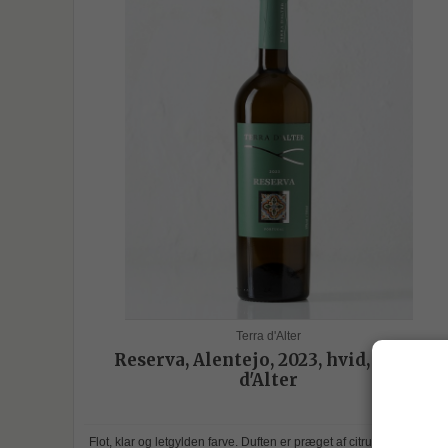
Terra d'Alter
Reserva, Alentejo, 2023, hvid, Terra
d'Alter
Flot, klar og letgylden farve. Duften er præget af citrusfrugt, ferske