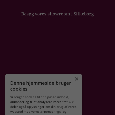
Besøg vores showroom i Silkeborg
×
Denne hjemmeside bruger
cookies
Vi bruger cookies til at tilpasse indhold,
annoncer og til at analysere vores trafik. Vi
deler også oplysninger om din brug af vores
Sikker shopping
websted med vores annoncerings- og