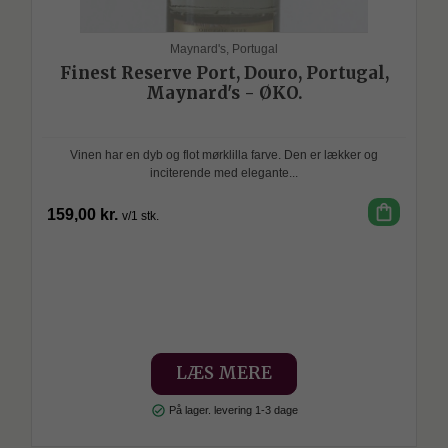
Maynard's, Portugal
Finest Reserve Port, Douro, Portugal,
Maynard's - ØKO.
Vinen har en dyb og flot mørklilla farve. Den er lækker og
inciterende med elegante...
shopping_bag
159,00 kr.
v/1 stk.
SPAR
LÆS MERE
check_circle
På lager. levering 1-3 dage