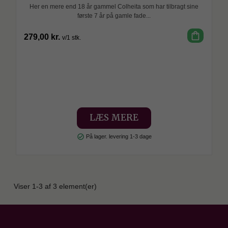
Her en mere end 18 år gammel Colheita som har tilbragt sine
første 7 år på gamle fade...
shopping_bag
279,00 kr.
v/1 stk.
SPAR
LÆS MERE
check_circle
På lager. levering 1-3 dage
Viser 1-3 af 3 element(er)