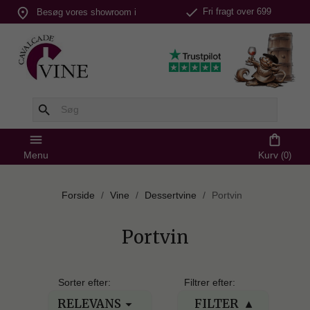
check
place
Fri fragt over 699
Besøg vores showroom i
kr.
Silkeborg
search
menu
shopping_bag
Menu
Kurv
(0)
Forside
Vine
Dessertvine
Portvin
Portvin
Sorter efter:
Filtrer efter:
RELEVANS
FILTER
