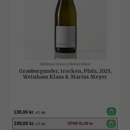
Weinhaus Klaus & Marius Meyer
Grauburgunder, trocken, Pfalz, 2025,
Weinhaus Klaus & Marius Meyer
shopping_bag
136,00 kr.
v/1 stk.
SPAR
shopping_bag
109,00 kr.
SPAR
81,00 kr.
v/3 stk.