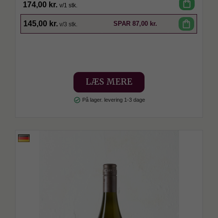
shopping_bag
174,00 kr.
v/1 stk.
SPAR
shopping_bag
145,00 kr.
SPAR
87,00 kr.
v/3 stk.
LÆS MERE
check_circle
På lager. levering 1-3 dage