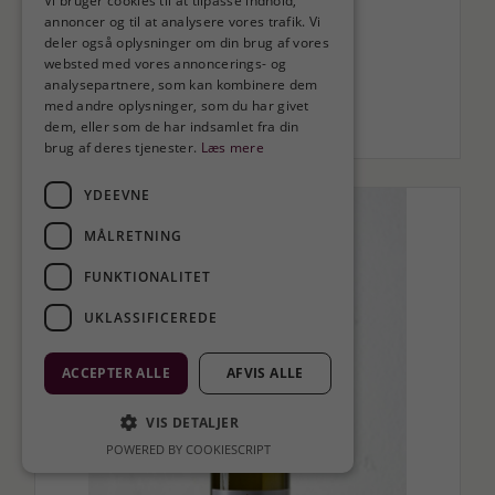
Vi bruger cookies til at tilpasse indhold,
annoncer og til at analysere vores trafik. Vi
deler også oplysninger om din brug af vores
websted med vores annoncerings- og
LÆS MERE
analysepartnere, som kan kombinere dem
med andre oplysninger, som du har givet
check_circle
På lager. levering 1-3 dage
dem, eller som de har indsamlet fra din
brug af deres tjenester.
Læs mere
YDEEVNE
MÅLRETNING
FUNKTIONALITET
UKLASSIFICEREDE
ACCEPTER ALLE
AFVIS ALLE
VIS DETALJER
POWERED BY COOKIESCRIPT