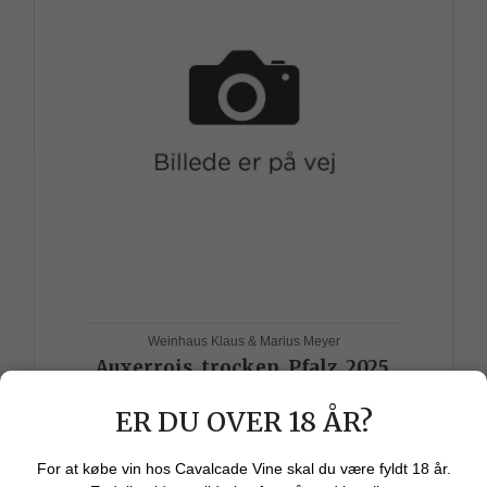
Weinhaus Klaus & Marius Meyer
Auxerrois, trocken, Pfalz, 2025,
Weinhaus Klaus & Marius Meyer
ER DU OVER 18 ÅR?
Her finder du en noget atypisk drue ift. hvad man normalt ser -
For at købe vin hos Cavalcade Vine skal du være fyldt 18 år.
især i det sydtyske....