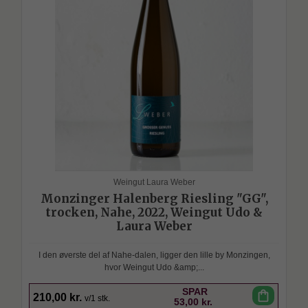
Weingut Laura Weber
Monzinger Halenberg Riesling "GG",
trocken, Nahe, 2022, Weingut Udo &
Laura Weber
I den øverste del af Nahe-dalen, ligger den lille by Monzingen,
hvor Weingut Udo &amp;...
SPAR
shopping_bag
210,00 kr.
v/1 stk.
53,00 kr.