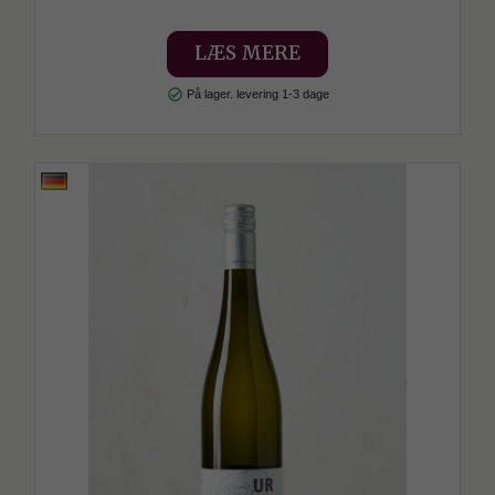
LÆS MERE
check_circle
På lager. levering 1-3 dage