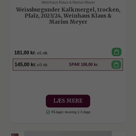
Weinhaus Klaus & Marius Meyer
Weissburgunder Kalkmergel, trocken,
Pfalz, 2023/24, Weinhaus Klaus &
Marius Meyer
shopping_bag
181,00 kr.
v/1 stk.
SPAR
shopping_bag
145,00 kr.
SPAR
108,00 kr.
v/3 stk.
LÆS MERE
check_circle
På lager. levering 1-3 dage