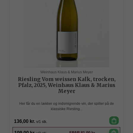
Weinhaus Klaus & Marius Meyer
Riesling Vom weissen Kalk, trocken,
Pfalz, 2025, Weinhaus Klaus & Marius
Meyer
Her får du en lækker og indsmigrende vin, der spiller på de
klassiske Riesling...
shopping_bag
136,00 kr.
v/1 stk.
SPAR
shopping_bag
109,00 kr.
SPAR
81,00 kr.