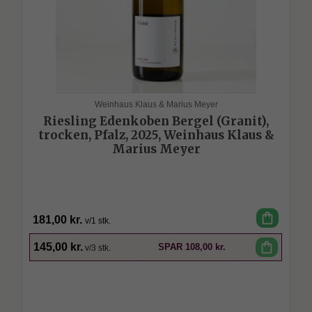
Weinhaus Klaus & Marius Meyer
Riesling Edenkoben Bergel (Granit),
trocken, Pfalz, 2025, Weinhaus Klaus &
Marius Meyer
shopping_bag
181,00 kr.
v/1 stk.
SPAR
shopping_bag
145,00 kr.
SPAR
108,00 kr.
v/3 stk.