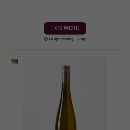
LÆS MERE
check_circle
På lager. levering 1-3 dage