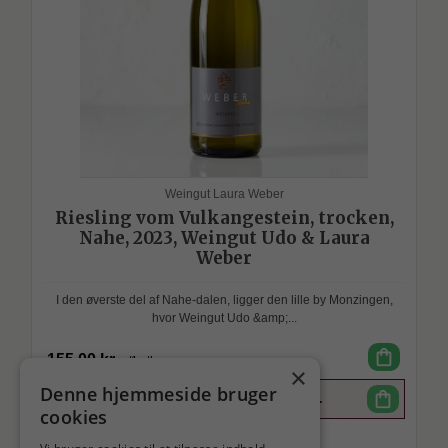
Weingut Laura Weber
Riesling vom Vulkangestein, trocken,
Nahe, 2023, Weingut Udo & Laura
Weber
I den øverste del af Nahe-dalen, ligger den lille by Monzingen,
hvor Weingut Udo &amp;...
shopping_bag
155,00 kr.
v/1 stk.
SPAR
×
Denne hjemmeside bruger
shopping_bag
124,00 kr.
SPAR
93,00 kr.
v/3 stk.
cookies