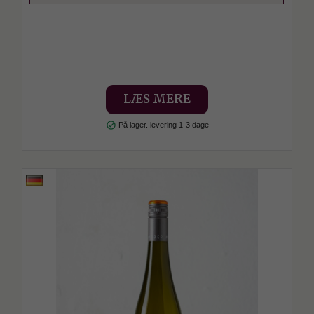
LÆS MERE
check_circle
På lager. levering 1-3 dage