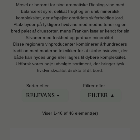
Mosel er berømt for sine aromatiske Riesling-vine med
balanceret syre, delikat frugt og en unik mineralsk
kompleksitet, der afspejler områdets skiferholdige jord.
Pfalz byder på fyldigere hvidvine med modne toner og en
bred palet af druesorter, mens Franken især er kendt for sin
Silvaner med friskhed og jordnær mineralitet.
Disse regioners vinproducenter kombinerer århundreders
tradition med moderne teknikker for at skabe hvidvine, der
både kan nydes unge eller lagres til dybere kompleksitet.
Udforsk vores nøje udvalgte sortiment, der bringer tysk
hvidvinskvalitet direkte til dit bord.
Sorter efter:
Filtrer efter:
RELEVANS
FILTER

Viser 1-46 af 46 element(er)