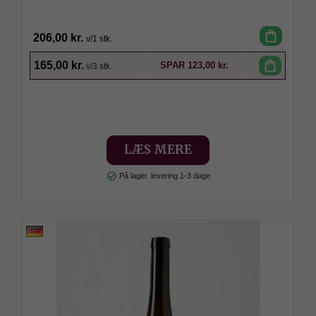
shopping_bag
206,00 kr.
v/1 stk.
SPAR
shopping_bag
165,00 kr.
SPAR
123,00 kr.
v/3 stk.
LÆS MERE
check_circle
På lager. levering 1-3 dage