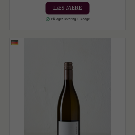
LÆS MERE
check_circle
På lager. levering 1-3 dage