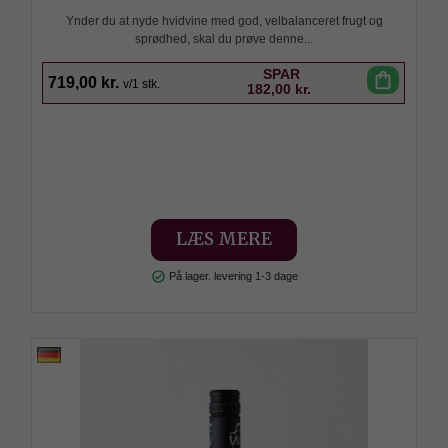
Ynder du at nyde hvidvine med god, velbalanceret frugt og
sprødhed, skal du prøve denne...
SPAR
shopping_bag
719,00 kr.
v/1 stk.
182,00 kr.
LÆS MERE
check_circle
På lager. levering 1-3 dage