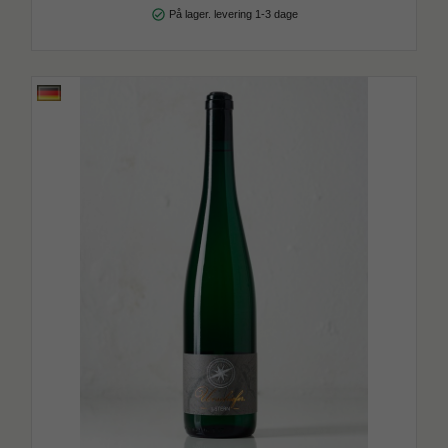
check_circle
På lager. levering 1-3 dage