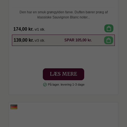
Den har en smuk grøngylden farve. Duften bærer præg af
klassiske Sauvignon Blanc noter...
shopping_bag
174,00 kr.
v/1 stk.
SPAR
shopping_bag
139,00 kr.
SPAR
105,00 kr.
v/3 stk.
LÆS MERE
check_circle
På lager. levering 1-3 dage