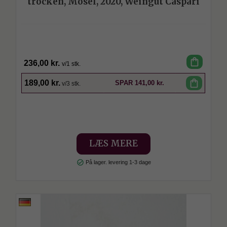
trocken, Mosel, 2020, Weingut Caspari
shopping_bag
236,00 kr.
v/1 stk.
SPAR
shopping_bag
189,00 kr.
SPAR
141,00 kr.
v/3 stk.
LÆS MERE
check_circle
På lager. levering 1-3 dage