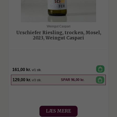
Weingut Caspari
Urschiefer Riesling, trocken, Mosel,
2023, Weingut Caspari
shopping_bag
161,00 kr.
v/1 stk.
SPAR
shopping_bag
129,00 kr.
SPAR
96,00 kr.
v/3 stk.
LÆS MERE