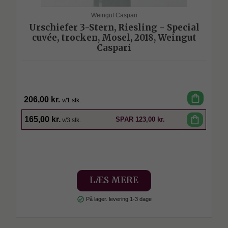
Weingut Caspari
Urschiefer 3-Stern, Riesling - Special
cuvée, trocken, Mosel, 2018, Weingut
Caspari
shopping_bag
206,00 kr.
v/1 stk.
SPAR
shopping_bag
165,00 kr.
SPAR
123,00 kr.
v/3 stk.
LÆS MERE
check_circle
På lager. levering 1-3 dage