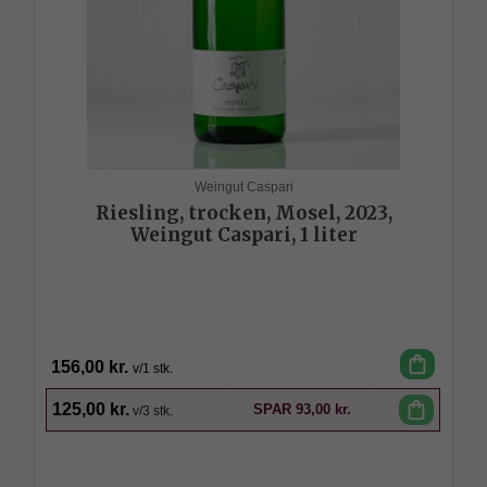
Weingut Caspari
Riesling, trocken, Mosel, 2023,
Weingut Caspari, 1 liter
shopping_bag
156,00 kr.
v/1 stk.
SPAR
shopping_bag
125,00 kr.
SPAR
93,00 kr.
v/3 stk.