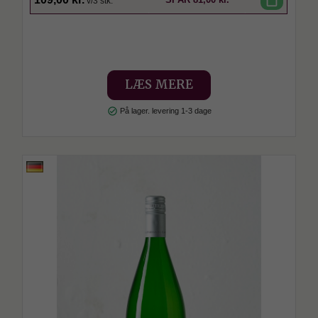
v/3 stk.
LÆS MERE
check_circle
På lager. levering 1-3 dage