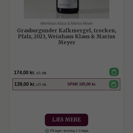
Weinhaus Klaus & Marius Meyer
Grauburgunder Kalkmergel, trocken,
Pfalz, 2023, Weinhaus Klaus & Marius
Meyer
shopping_bag
174,00 kr.
v/1 stk.
SPAR
shopping_bag
139,00 kr.
SPAR
105,00 kr.
v/3 stk.
LÆS MERE
check_circle
På lager. levering 1-3 dage