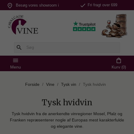
check
place
Fri fragt over 699
Besøg vores showroom i
kr.
Silkeborg
search
menu
shopping_bag
Menu
Kurv
(0)
Forside
Vine
Tysk vin
Tysk hvidvin
Tysk hvidvin
Tysk hvidvin fra de anerkendte vinregioner Mosel, Pfalz og
Franken repræsenterer nogle af Europas mest karakterfulde
og elegante vine.