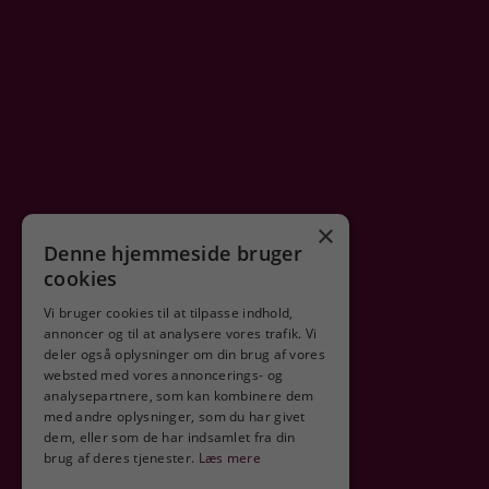
×
Denne hjemmeside bruger
cookies
Vi bruger cookies til at tilpasse indhold,
annoncer og til at analysere vores trafik. Vi
deler også oplysninger om din brug af vores
Sikker shopping
websted med vores annoncerings- og
analysepartnere, som kan kombinere dem
med andre oplysninger, som du har givet
dem, eller som de har indsamlet fra din
brug af deres tjenester.
Læs mere