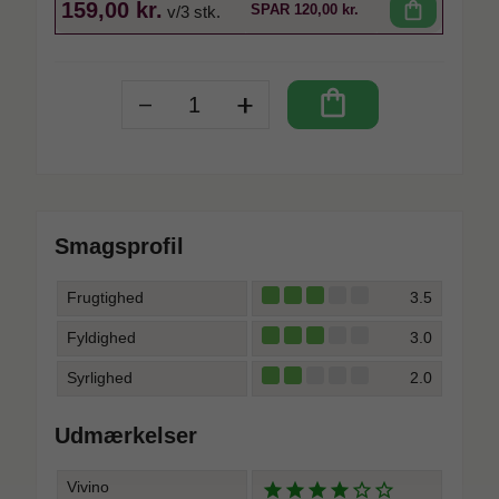
159,00 kr.
shopping_bag
SPAR
120,00 kr.
v/3 stk.
-
+
shopping_bag
Smagsprofil
Frugtighed
3.5
Fyldighed
3.0
Syrlighed
2.0
Udmærkelser
Vivino
star
star
star
star
star_outline
star_outline