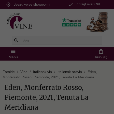
check
place
Fri fragt over 699
Besøg vores showroom i
kr.
Silkeborg
search
menu
shopping_bag
Menu
Kurv
(0)
Forside
Vine
Italiensk vin
Italiensk rødvin
Eden,
Monferrato Rosso, Piemonte, 2021, Tenuta La Meridiana
Eden, Monferrato Rosso,
Piemonte, 2021, Tenuta La
Meridiana