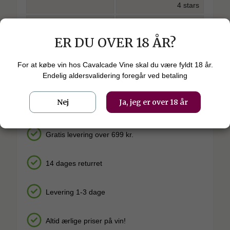
4 stars
Luca Maroni
95 points
ER DU OVER 18 ÅR?
James Suckling
90 points
Bibendum
star
star
star
star
star_outline
star_outline
For at købe vin hos Cavalcade Vine skal du være fyldt 18 år.
4 stars
Endelig aldersvalidering foregår ved betaling
Nej
Ja, jeg er over 18 år
Gratis levering over 699 kr.
14 dages returret
Levering 1-3 dage
Altid ærlige priser på vin!