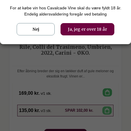
For at købe vin hos Cavalcade Vine skal du være fyldt 18 år.
Endelig aldersvalidering foregår ved betaling
Nej
Ja, jeg er over 18 år
Az. Agraria Marco & Carlo Carini
Rile, Colli del Trasimeno, Umbrien,
2022, Carini - ØKO.
Efter åbning breder der sig en lækker duft af gule meloner og
eksotisk frugt. Vinen er...
shopping_bag
169,00 kr.
v/1 stk.
SPAR
shopping_bag
135,00 kr.
SPAR
102,00 kr.
v/3 stk.