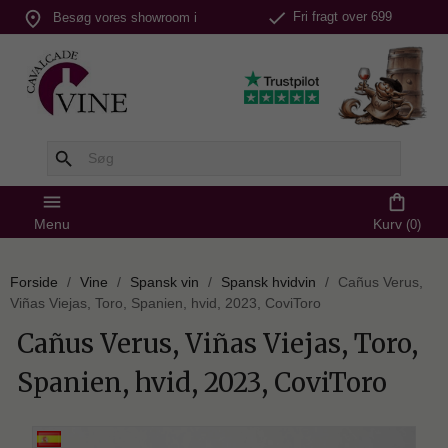
check
place
Fri fragt over 699
Besøg vores showroom i
kr.
Silkeborg
search
menu
shopping_bag
Menu
Kurv
(0)
Forside
Vine
Spansk vin
Spansk hvidvin
Cañus Verus,
Viñas Viejas, Toro, Spanien, hvid, 2023, CoviToro
Cañus Verus, Viñas Viejas, Toro,
Spanien, hvid, 2023, CoviToro