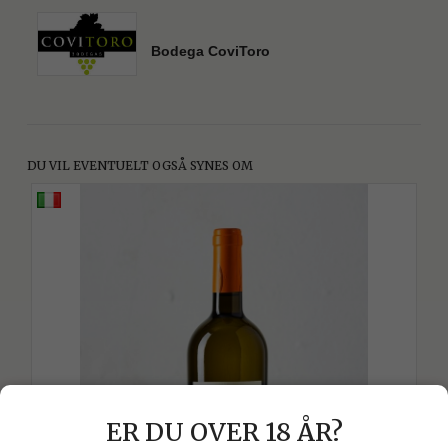
Bodega CoviToro
DU VIL EVENTUELT OGSÅ SYNES OM
ER DU OVER 18 ÅR?