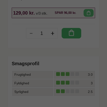
129,00 kr.
shopping_bag
SPAR
96,00 kr.
v/3 stk.
-
+
shopping_bag
Smagsprofil
Frugtighed
3.0
Fyldighed
3
Syrlighed
2.5