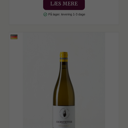
LÆS MERE
check_circle
På lager. levering 1-3 dage