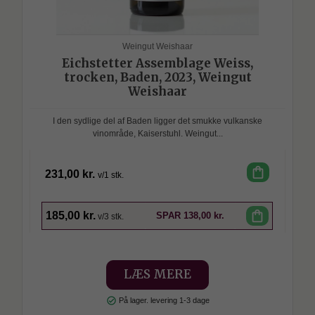
Weingut Weishaar
Eichstetter Assemblage Weiss,
trocken, Baden, 2023, Weingut
Weishaar
I den sydlige del af Baden ligger det smukke vulkanske
vinområde, Kaiserstuhl. Weingut...
shopping_bag
231,00 kr.
v/1 stk.
SPAR
shopping_bag
185,00 kr.
SPAR
138,00 kr.
v/3 stk.
LÆS MERE
check_circle
På lager. levering 1-3 dage