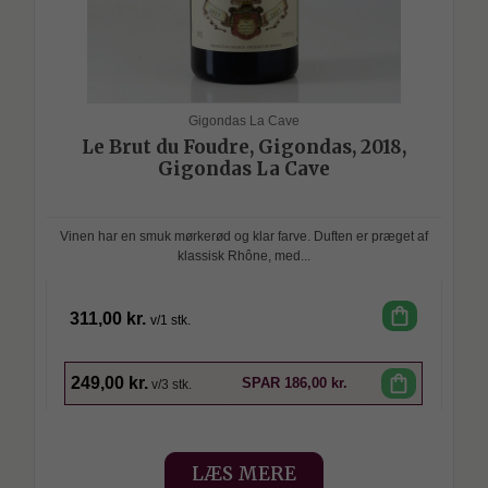
Gigondas La Cave
Le Brut du Foudre, Gigondas, 2018,
Gigondas La Cave
Vinen har en smuk mørkerød og klar farve. Duften er præget af
klassisk Rhône, med...
shopping_bag
311,00 kr.
v/1 stk.
SPAR
shopping_bag
249,00 kr.
SPAR
186,00 kr.
v/3 stk.
LÆS MERE