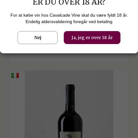
ER DU OVER 18 ÅR?
shopping_bag
129,00 kr.
SPAR
96,00 kr.
v/3 stk.
For at købe vin hos Cavalcade Vine skal du være fyldt 18 år.
Endelig aldersvalidering foregår ved betaling
Nej
Ja, jeg er over 18 år
LÆS MERE
check_circle
På lager. levering 1-3 dage