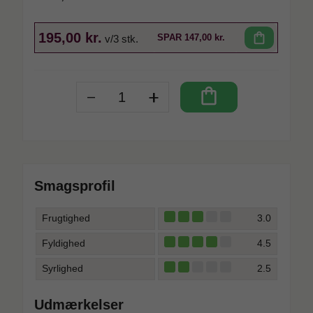
195,00 kr.
shopping_bag
SPAR
147,00 kr.
v/3 stk.
-
+
shopping_bag
Smagsprofil
Frugtighed
3.0
Fyldighed
4.5
Syrlighed
2.5
Udmærkelser