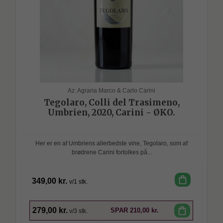
Az. Agraria Marco & Carlo Carini
Tegolaro, Colli del Trasimeno,
Umbrien, 2020, Carini - ØKO.
Her er en af Umbriens allerbedste vine, Tegolaro, som af
brødrene Carini fortolkes på...
shopping_bag
349,00 kr.
v/1 stk.
SPAR
shopping_bag
279,00 kr.
SPAR
210,00 kr.
v/3 stk.