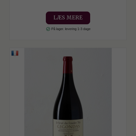
LÆS MERE
check_circle
På lager. levering 1-3 dage