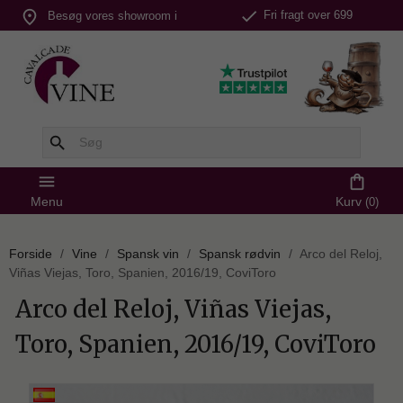
check
place
Fri fragt over 699
Besøg vores showroom i
kr.
Silkeborg
search
menu
shopping_bag
Menu
Kurv
(0)
Forside
Vine
Spansk vin
Spansk rødvin
Arco del Reloj,
Viñas Viejas, Toro, Spanien, 2016/19, CoviToro
Arco del Reloj, Viñas Viejas,
Toro, Spanien, 2016/19, CoviToro