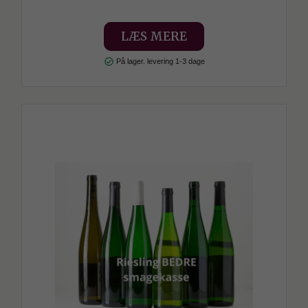
LÆS MERE
check_circle
På lager. levering 1-3 dage