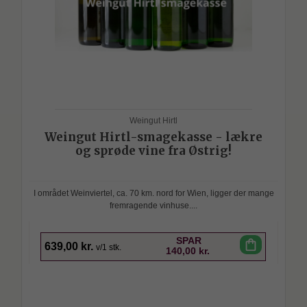
Weingut Hirtl
Weingut Hirtl-smagekasse - lækre
og sprøde vine fra Østrig!
I området Weinviertel, ca. 70 km. nord for Wien, ligger der mange
fremragende vinhuse....
SPAR
shopping_bag
639,00 kr.
v/1 stk.
140,00 kr.