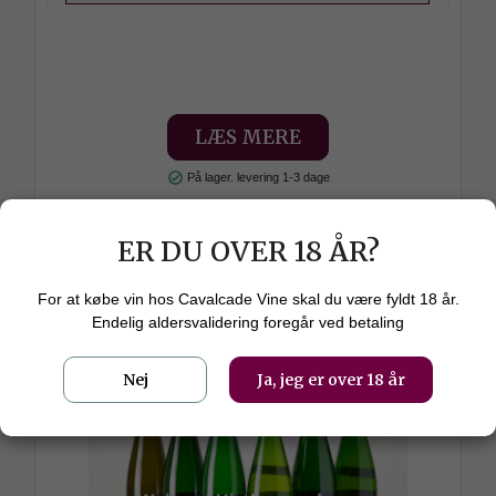
LÆS MERE
check_circle
På lager. levering 1-3 dage
ER DU OVER 18 ÅR?
For at købe vin hos Cavalcade Vine skal du være fyldt 18 år.
Endelig aldersvalidering foregår ved betaling
Nej
Ja, jeg er over 18 år