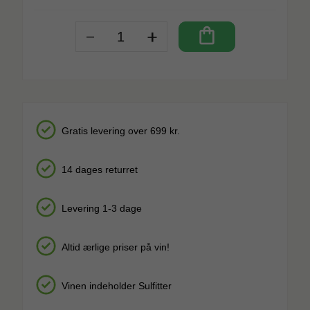
-
+
shopping_bag
Gratis levering over 699 kr.
14 dages returret
Levering 1-3 dage
Altid ærlige priser på vin!
Vinen indeholder Sulfitter