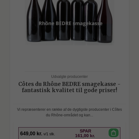
Udvalgte producenter
Côtes du Rhône BEDRE smagekasse -
fantastisk kvalitet til gode priser!
Vi repræsenterer en række af de dygtigste producenter i Côtes
du Rhône-området og kan...
SPAR
shopping_bag
649,00 kr.
v/1 stk.
161,00 kr.