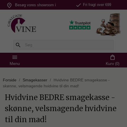
check
place
Fri fragt over 699
Besøg vores showroom i
kr.
Silkeborg
search
menu
shopping_bag
Menu
Kurv
(0)
Forside
Smagekasser
Hvidvine BEDRE smagekasse -
skønne, velsmagende hvidvine til din mad!
Hvidvine BEDRE smagekasse -
skønne, velsmagende hvidvine
til din mad!