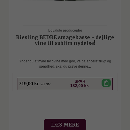
Udvalgte producenter
Riesling BEDRE smagekasse - dejlige
vine til sublim nydelse!
Ynder du at nyde hvidvine med god, velbalanceret frugt og
sprødhed, skal du prøve denne...
SPAR
shopping_bag
719,00 kr.
v/1 stk.
182,00 kr.
LÆS MERE