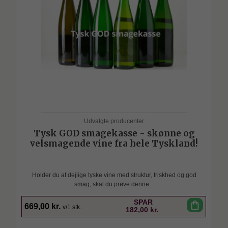
Udvalgte producenter
Tysk GOD smagekasse - skønne og
velsmagende vine fra hele Tyskland!
Holder du af dejlige tyske vine med struktur, friskhed og god
smag, skal du prøve denne...
SPAR
shopping_bag
669,00 kr.
v/1 stk.
182,00 kr.