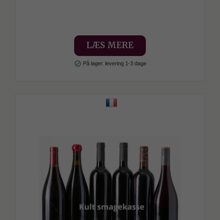
LÆS MERE
check_circle
På lager. levering 1-3 dage