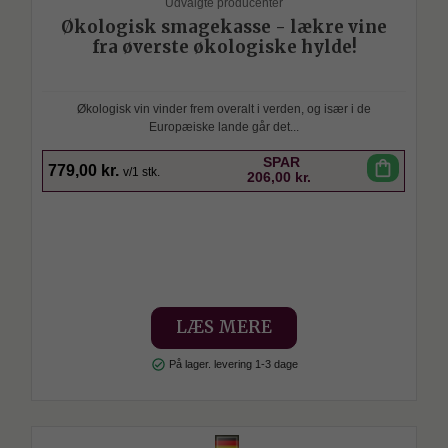
Udvalgte producenter
Økologisk smagekasse - lækre vine
fra øverste økologiske hylde!
Økologisk vin vinder frem overalt i verden, og især i de
Europæiske lande går det...
SPAR
shopping_bag
779,00 kr.
v/1 stk.
206,00 kr.
LÆS MERE
check_circle
På lager. levering 1-3 dage