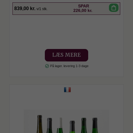
SPAR
shopping_bag
839,00 kr.
v/1 stk.
226,00 kr.
LÆS MERE
check_circle
På lager. levering 1-3 dage