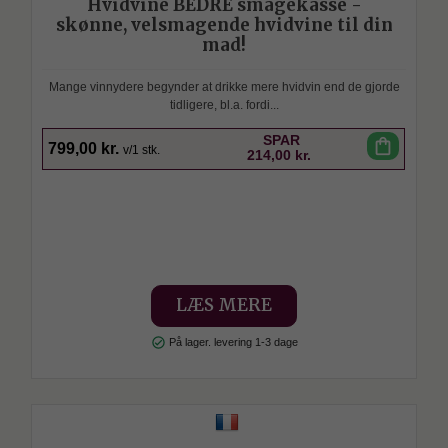
Hvidvine BEDRE smagekasse -
skønne, velsmagende hvidvine til din
mad!
Mange vinnydere begynder at drikke mere hvidvin end de gjorde
tidligere, bl.a. fordi...
SPAR
shopping_bag
799,00 kr.
v/1 stk.
214,00 kr.
LÆS MERE
check_circle
På lager. levering 1-3 dage