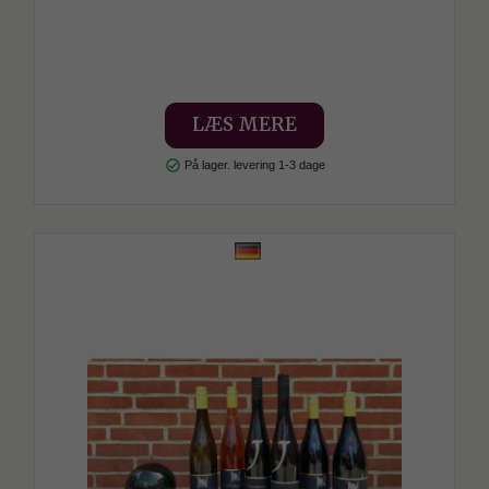
LÆS MERE
check_circle
På lager. levering 1-3 dage