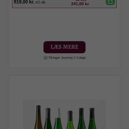
shopping_bag
919,00 kr.
v/1 stk.
241,00 kr.
LÆS MERE
check_circle
På lager. levering 1-3 dage