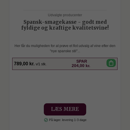
Udvalgte producenter
Spansk-smagekasse - godt med
fyldige og kraftige kvalitetsvine!
Her får du muligheden for at prøve et flot udvalg af vine efter den
"nye spanske stil"...
SPAR
shopping_bag
789,00 kr.
v/1 stk.
204,00 kr.
LÆS MERE
check_circle
På lager. levering 1-3 dage