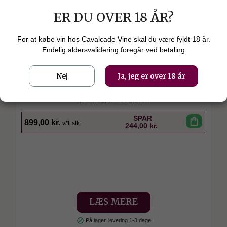
ER DU OVER 18 ÅR?
Udvalgte producenter
For at købe vin hos Cavalcade Vine skal du være fyldt 18 år.
Tysk Spätburgunder-smagekasse -
Endelig aldersvalidering foregår ved betaling
elegante rødvine til dig!
Nej
Ja, jeg er over 18 år
Holder du af tørre, tyske rødvine med personlighed, kvalitet og
god smag, skal du prøve...
SPAR
shopping_bag
899,00 kr.
v/1 stk.
244,00 kr.
LÆS MERE
check_circle
På lager. levering 1-3 dage