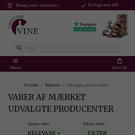
check
place
Fri fragt over 699
Besøg vores showroom i
kr.
Silkeborg
search
menu
shopping_bag
Menu
Kurv
(0)
Forside
Mærker
Udvalgte producenter
VARER AF MÆRKET
UDVALGTE PRODUCENTER
Sorter efter:
Filtrer efter:
RELEVANS
FILTER
