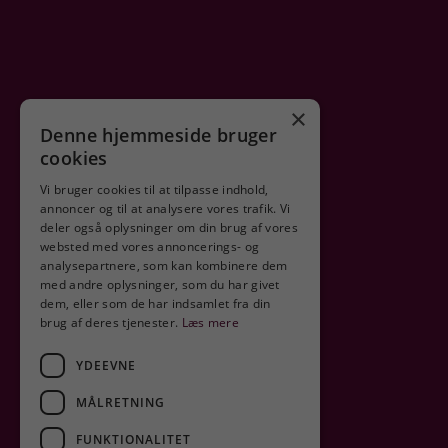
×
Denne hjemmeside bruger
cookies
Vi bruger cookies til at tilpasse indhold,
annoncer og til at analysere vores trafik. Vi
deler også oplysninger om din brug af vores
Sikker shopping
websted med vores annoncerings- og
analysepartnere, som kan kombinere dem
med andre oplysninger, som du har givet
dem, eller som de har indsamlet fra din
brug af deres tjenester.
Læs mere
YDEEVNE
MÅLRETNING
FUNKTIONALITET