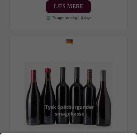
LÆS MERE
check_circle
På lager. levering 1-3 dage