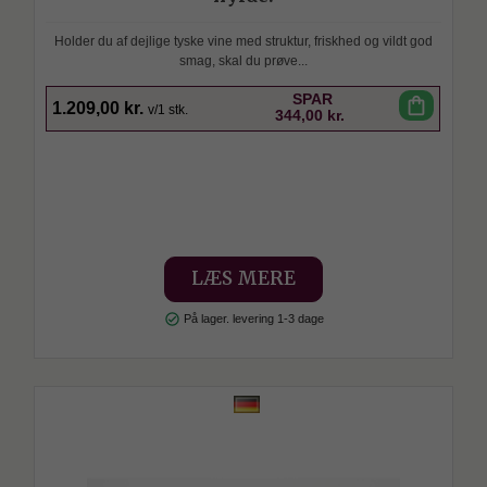
Holder du af dejlige tyske vine med struktur, friskhed og vildt god
smag, skal du prøve...
SPAR
shopping_bag
1.209,00 kr.
v/1 stk.
344,00 kr.
LÆS MERE
check_circle
På lager. levering 1-3 dage