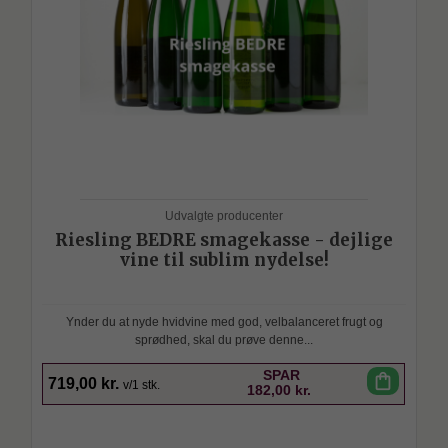
Udvalgte producenter
Riesling BEDRE smagekasse - dejlige
vine til sublim nydelse!
Ynder du at nyde hvidvine med god, velbalanceret frugt og
sprødhed, skal du prøve denne...
SPAR
shopping_bag
719,00 kr.
v/1 stk.
182,00 kr.