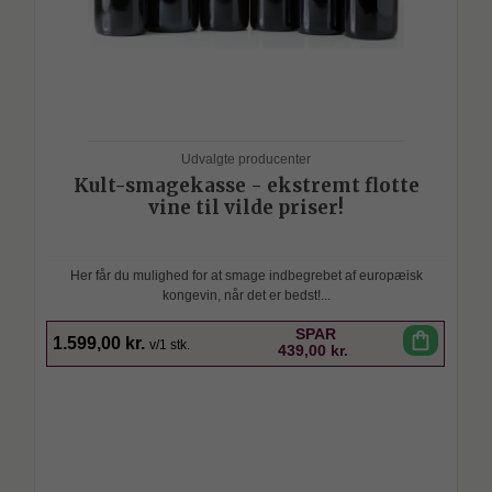
Udvalgte producenter
Kult-smagekasse - ekstremt flotte
vine til vilde priser!
Her får du mulighed for at smage indbegrebet af europæisk
kongevin, når det er bedst!...
SPAR
shopping_bag
1.599,00 kr.
v/1 stk.
439,00 kr.