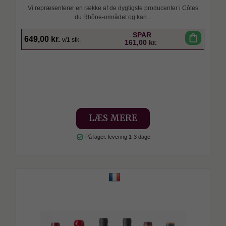
Vi repræsenterer en række af de dygtigste producenter i Côtes
du Rhône-området og kan...
SPAR
shopping_bag
649,00 kr.
v/1 stk.
161,00 kr.
LÆS MERE
check_circle
På lager. levering 1-3 dage