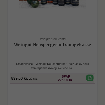
Udvalgte producenter
Weingut Neuspergerhof smagekasse
Smagekasse – Weingut Neuspergerhof, Pfalz Oplev seks
fremragende økologiske vine fra...
SPAR
shopping_bag
839,00 kr.
v/1 stk.
225,00 kr.