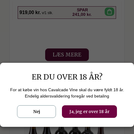
SPAR
shopping_bag
919,00 kr.
v/1 stk.
241,00 kr.
LÆS MERE
check_circle
På lager. levering 1-3 dage
ER DU OVER 18 ÅR?
For at købe vin hos Cavalcade Vine skal du være fyldt 18 år.
Endelig aldersvalidering foregår ved betaling
Nej
Ja, jeg er over 18 år