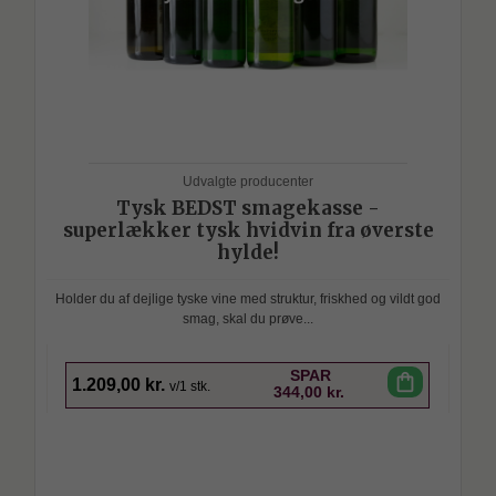
Udvalgte producenter
Tysk BEDST smagekasse -
superlækker tysk hvidvin fra øverste
hylde!
Holder du af dejlige tyske vine med struktur, friskhed og vildt god
smag, skal du prøve...
SPAR
shopping_bag
1.209,00 kr.
v/1 stk.
344,00 kr.