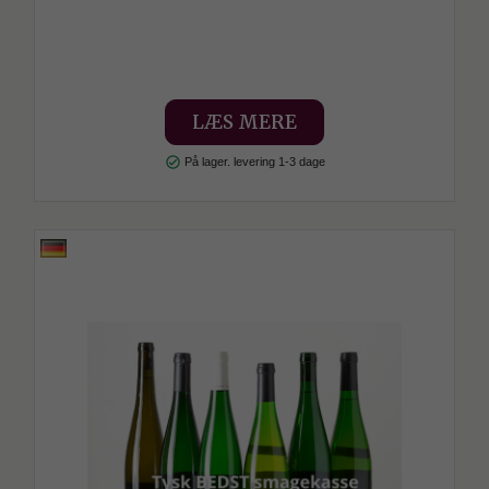
LÆS MERE
check_circle
På lager. levering 1-3 dage