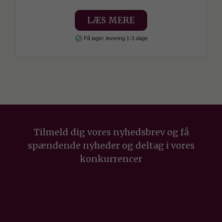
LÆS MERE
check_circle
På lager. levering 1-3 dage
Tilmeld dig vores nyhedsbrev og få
spændende nyheder og deltag i vores
konkurrencer