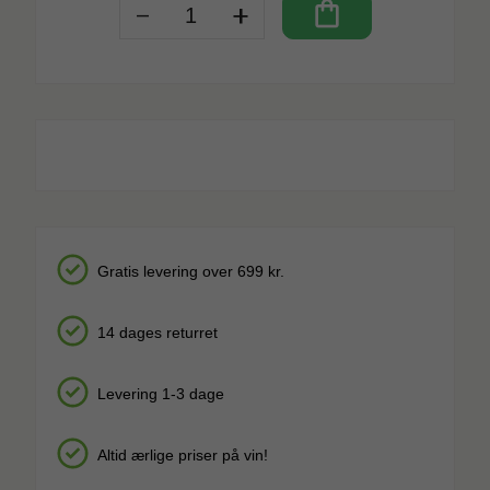
-
+
shopping_bag
Gratis levering over 699 kr.
14 dages returret
Levering 1-3 dage
Altid ærlige priser på vin!