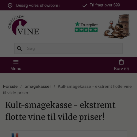
check
place
Fri fragt over 699
Besøg vores showroom i
kr.
Silkeborg
search
menu
shopping_bag
Menu
Kurv
(0)
Forside
Smagekasser
Kult-smagekasse - ekstremt flotte vine
til vilde priser!
Kult-smagekasse - ekstremt
flotte vine til vilde priser!