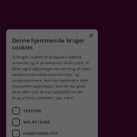
×
Denne hjemmeside bruger
cookies
Vi bruger cookies til at tilpasse indhold,
annoncer og til at analysere vores trafik. Vi
deler også oplysninger om din brug af vores
Sikker shopping
websted med vores annoncerings- og
analysepartnere, som kan kombinere dem
med andre oplysninger, som du har givet
dem, eller som de har indsamlet fra din
brug af deres tjenester.
Læs mere
YDEEVNE
MÅLRETNING
FUNKTIONALITET