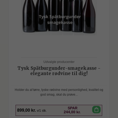
Udvalgte producenter
Tysk Spätburgunder-smagekasse -
elegante rødvine til dig!
Holder du af tørre, tyske rødvine med personlighed, kvalitet og
god smag, skal du prøve...
SPAR
shopping_bag
899,00 kr.
v/1 stk.
244,00 kr.