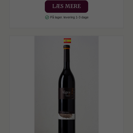
LÆS MERE
check_circle
På lager. levering 1-3 dage