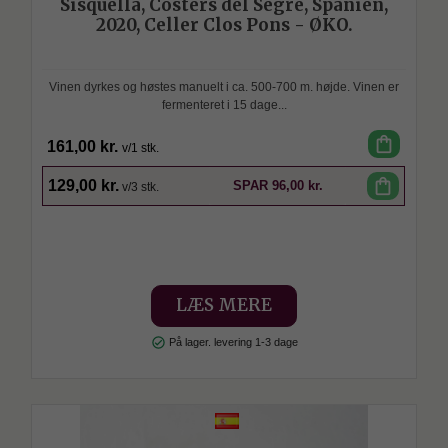
Sisquella, Costers del Segre, Spanien,
2020, Celler Clos Pons - ØKO.
Vinen dyrkes og høstes manuelt i ca. 500-700 m. højde. Vinen er
fermenteret i 15 dage...
shopping_bag
161,00 kr.
v/1 stk.
SPAR
shopping_bag
129,00 kr.
SPAR
96,00 kr.
v/3 stk.
LÆS MERE
check_circle
På lager. levering 1-3 dage