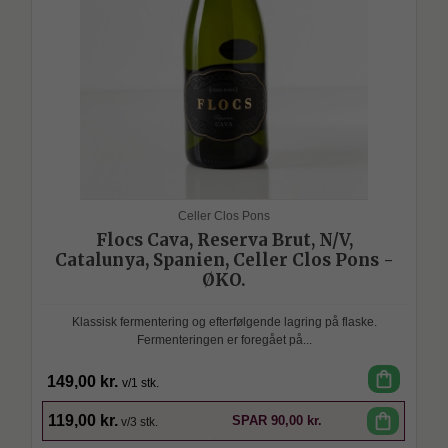
Celler Clos Pons
Flocs Cava, Reserva Brut, N/V,
Catalunya, Spanien, Celler Clos Pons -
ØKO.
Klassisk fermentering og efterfølgende lagring på flaske.
Fermenteringen er foregået på...
shopping_bag
149,00 kr.
v/1 stk.
SPAR
shopping_bag
119,00 kr.
SPAR
90,00 kr.
v/3 stk.