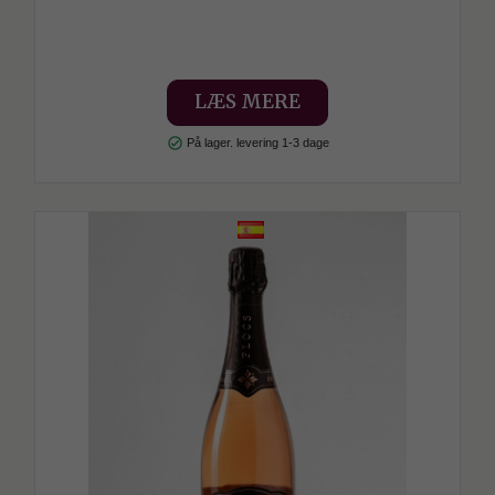
LÆS MERE
check_circle
På lager. levering 1-3 dage