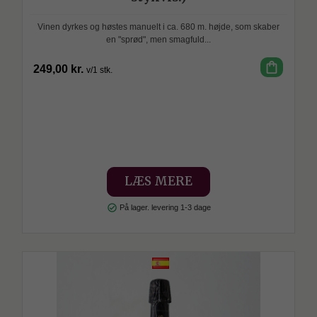
Vinen dyrkes og høstes manuelt i ca. 680 m. højde, som skaber
en "sprød", men smagfuld...
shopping_bag
249,00 kr.
v/1 stk.
SPAR
LÆS MERE
check_circle
På lager. levering 1-3 dage