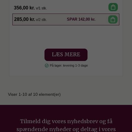
shopping_bag
356,00 kr.
v/1 stk.
SPAR
shopping_bag
285,00 kr.
SPAR
142,00 kr.
v/2 stk.
LÆS MERE
check_circle
På lager. levering 1-3 dage
Viser 1-10 af 10 element(er)
Tilmeld dig vores nyhedsbrev og få
spændende nyheder og deltag i vores