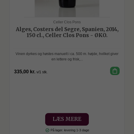
Celler Clos Pons
Alges, Costers del Segre, Spanien, 2014,
150 cl., Celler Clos Pons - ØKO.
Vinen dyrkes og høstes manuelt i ca. 500 m. højde, hvilket giver
en lettere og frisk,...
shopping_bag
335,00 kr.
v/1 stk.
SPAR
LÆS MERE
check_circle
På lager. levering 1-3 dage