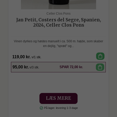
Celler Clos Pons
Jan Petit, Costers del Segre, Spanien,
2024, Celler Clos Pons
Vinen dyrkes og høstes manuelt i ca. 500 m. højde, som skaber
en dejlig, "sprød" og...
shopping_bag
119,00 kr.
v/1 stk.
SPAR
shopping_bag
95,00 kr.
SPAR
72,00 kr.
v/3 stk.
LÆS MERE
check_circle
På lager. levering 1-3 dage