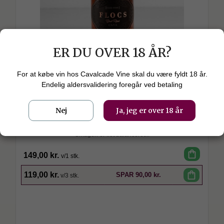
ER DU OVER 18 ÅR?
Celler Clos Pons
For at købe vin hos Cavalcade Vine skal du være fyldt 18 år.
Flocs Cava, Rosé Brut, N/V, Catalunya,
Endelig aldersvalidering foregår ved betaling
Spanien, Celler Clos Pons - ØKO.
Nej
Ja, jeg er over 18 år
En skøn og inciterende duft af blomster og eksotisk frugt.
Smagen er flot balanceret...
shopping_bag
149,00 kr.
v/1 stk.
SPAR
shopping_bag
119,00 kr.
SPAR
90,00 kr.
v/3 stk.