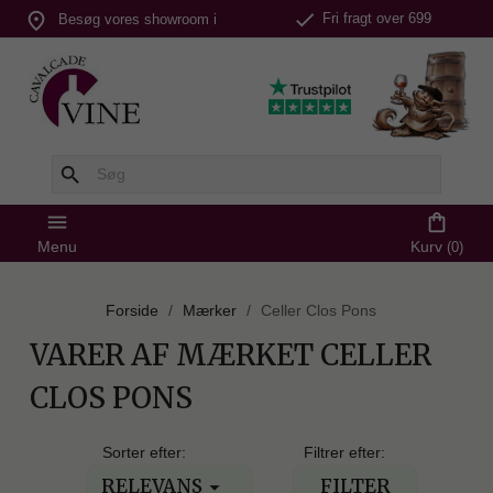
check
place
Fri fragt over 699
Besøg vores showroom i
kr.
Silkeborg
search
menu
shopping_bag
Menu
Kurv
(0)
Forside
Mærker
Celler Clos Pons
VARER AF MÆRKET CELLER
CLOS PONS
Sorter efter:
Filtrer efter:
RELEVANS
FILTER
