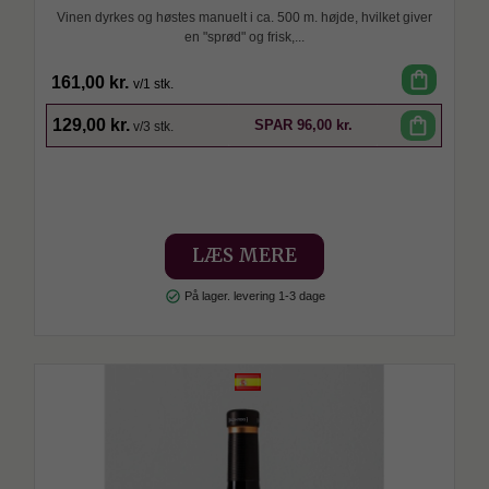
Vinen dyrkes og høstes manuelt i ca. 500 m. højde, hvilket giver
en "sprød" og frisk,...
shopping_bag
161,00 kr.
v/1 stk.
SPAR
shopping_bag
129,00 kr.
SPAR
96,00 kr.
v/3 stk.
LÆS MERE
check_circle
På lager. levering 1-3 dage