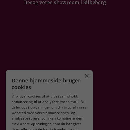
Besøg vores showroom i Silkeborg
×
Denne hjemmeside bruger
cookies
Vi bruger cookies til at tilpasse indhold,
annoncer og til at analysere vores trafik. Vi
deler også oplysninger om din brug af vores
Sikker shopping
websted med vores annoncerings- og
analysepartnere, som kan kombinere dem
med andre oplysninger, som du har givet
dem, eller som de har indsamlet fra din