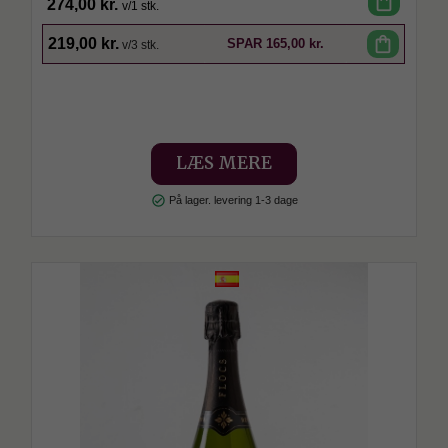
shopping_bag
274,00 kr.
v/1 stk.
SPAR
shopping_bag
219,00 kr.
SPAR
165,00 kr.
v/3 stk.
LÆS MERE
check_circle
På lager. levering 1-3 dage