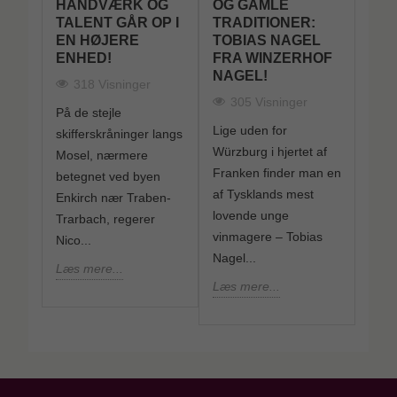
FRA
HÅNDVÆRK OG
OG GAMLE
PL
TALENT GÅR OP I
TRADITIONER:
TIL
EN HØJERE
TOBIAS NAGEL
CA
ENHED!
FRA WINZERHOF
CA
NAGEL!
RØD
318 Visninger
305 Visninger
3
dt -
På de stejle
Lige uden for
Cami
skifferskråninger langs
Würzburg i hjertet af
navn
Mosel, nærmere
Franken finder man en
Cave
 for
betegnet ved byen
af Tysklands mest
koope
men
Enkirch nær Traben-
lovende unge
Rhôn
Trarbach, regerer
vinmagere – Tobias
i 19
Nico...
Nagel...
Læs 
Læs mere...
Læs mere...