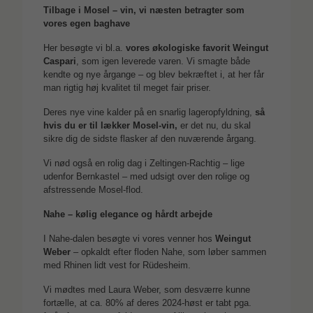
Tilbage i Mosel – vin, vi næsten betragter som
vores egen baghave
Her besøgte vi bl.a.
vores økologiske favorit Weingut
Caspari
, som igen leverede varen. Vi smagte både
kendte og nye årgange – og blev bekræftet i, at her får
man rigtig høj kvalitet til meget fair priser.
Deres nye vine kalder på en snarlig lageropfyldning,
så
hvis du er til lækker Mosel-vin,
er det nu, du skal
sikre dig de sidste flasker af den nuværende årgang.
Vi nød også en rolig dag i Zeltingen-Rachtig – lige
udenfor Bernkastel – med udsigt over den rolige og
afstressende Mosel-flod.
Nahe – kølig elegance og hårdt arbejde
I Nahe-dalen besøgte vi vores venner hos
Weingut
Weber
– opkaldt efter floden Nahe, som løber sammen
med Rhinen lidt vest for Rüdesheim.
Vi mødtes med Laura Weber, som desværre kunne
fortælle, at ca. 80% af deres 2024-høst er tabt pga.