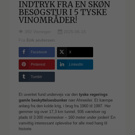
INDTRYK FRA EN SKØN
BESØGSTUR I 5 TYSKE
VINOMRÅDER!
392 Visninger
2025-06-15
Fra
Erik andersen
Facebook
X
Pinterest
LinkedIn
Tumblr
Et uventet fund undervejs var den
tyske regerings
gamle beskyttelsesbunker
nær Ahrweiler. Et kæmpe
anlæg fra den kolde krig, i brug fra 1960 til 1997. Her
gemmer sig over 17,3 km tunnel, 936 værelser og
plads til 3.000 mennesker – 160 meter under jorden! En
vanvittig interessant oplevelse for alle med hang til
historie.