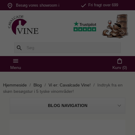
check
place
Fri fragt over 699
Besøg vores showroom i
kr.
Silkeborg
search
menu
shopping_bag
Menu
Kurv
(0)
Hjemmeside
Blog
Vi er: Cavalcade Vine!
Indtryk fra en
skøn besøgstur i 5 tyske vinområder!
BLOG NAVIGATION