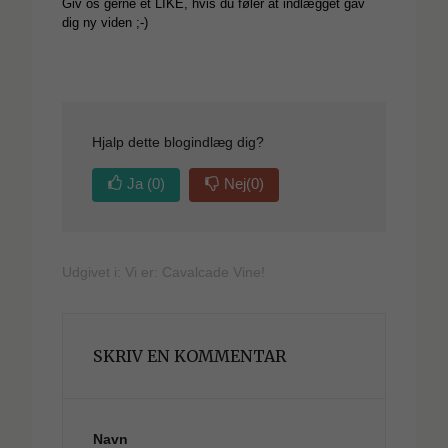
Giv os gerne et LIKE, hvis du føler at indlægget gav
dig ny viden ;-)
Hjalp dette blogindlæg dig?
Ja
(0)
Nej
(0)
Udgivet i:
Vi er: Cavalcade Vine!
SKRIV EN KOMMENTAR
Navn