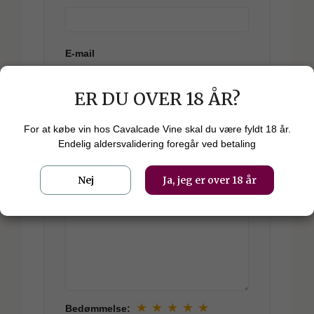
E-mail
ER DU OVER 18 ÅR?
Emne
For at købe vin hos Cavalcade Vine skal du være fyldt 18 år.
Endelig aldersvalidering foregår ved betaling
Kommentar
Nej
Ja, jeg er over 18 år
★
★
★
★
★
Bedømmelse: