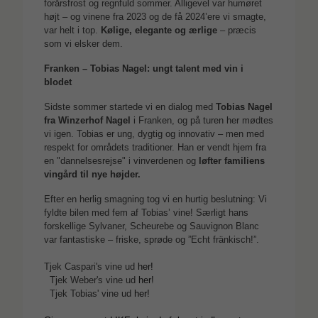
forårsfrost og regnfuld sommer. Alligevel var humøret
højt – og vinene fra 2023 og de få 2024’ere vi smagte,
var helt i top.
Kølige, elegante og ærlige
– præcis
som vi elsker dem.
Franken – Tobias Nagel: ungt talent med vin i
blodet
Sidste sommer startede vi en dialog med
Tobias Nagel
fra Winzerhof Nagel
i Franken, og på turen her mødtes
vi igen. Tobias er ung, dygtig og innovativ – men med
respekt for områdets traditioner. Han er vendt hjem fra
en "dannelsesrejse" i vinverdenen og
løfter familiens
vingård til nye højder.
Efter en herlig smagning tog vi en hurtig beslutning: Vi
fyldte bilen med fem af Tobias’ vine! Særligt hans
forskellige Sylvaner, Scheurebe og Sauvignon Blanc
var fantastiske – friske, sprøde og ”Echt fränkisch!”.
Tjek Caspari's vine ud
her!
Tjek Weber's vine ud
her!
Tjek Tobias' vine ud
her!